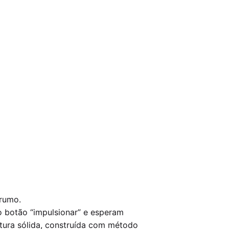
 rumo.
o botão “impulsionar” e esperam
utura sólida, construída com método